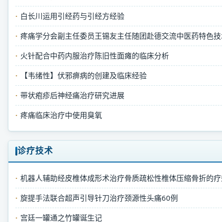
白长川运用引经药与引经方经验
疼痛学分会副主任委员王锡友主任随团赴德交流中医药特色技
火针配合中药内服治疗陈旧性面瘫的临床分析
【韦绪性】伏邪痹病的创建及临床经验
带状疱疹后神经痛治疗研究进展
疼痛临床治疗中使用臭氧
诊疗技术
机器人辅助经皮椎体成形术治疗骨质疏松性椎体压缩骨折的疗
旋提手法联合超声引导针刀治疗颈源性头痛60例
宫廷一罐通之竹罐诞生记