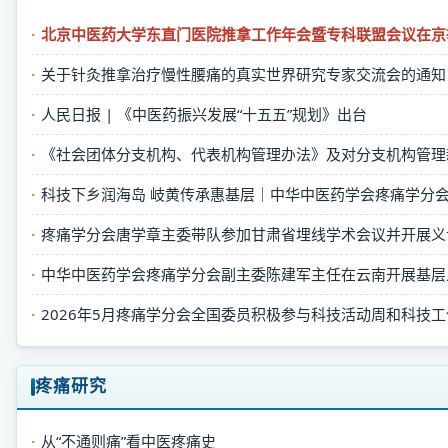
委
北京中医药大学东直门医院推拿工作年会暨专科联盟会议在京
员
积
关于针灸推拿治疗慢性腰痛的真实世界研究专家交流会的通知
极
人民日报 | 《中医药振兴发展“十五五”规划》出台
参
与
《社会团体分支机构、代表机构管理办法》及对分支机构管理
科
技
科技下乡润海岛 岐黄传承惠基层｜中华中医药学会疼痛学分会帮扶
活
疼痛学分会唐学章主委带队参加甘肃省埋线学术会议并开展义
动
周
中华中医药学会疼痛学分会副主委陈建军主任在云南开展基层
和
2026年5月疼痛学分会全国委员积极参与科技活动周和科技
科
技
工
疼痛研究
作
者
从“不通则痛”看中医疼痛史
日