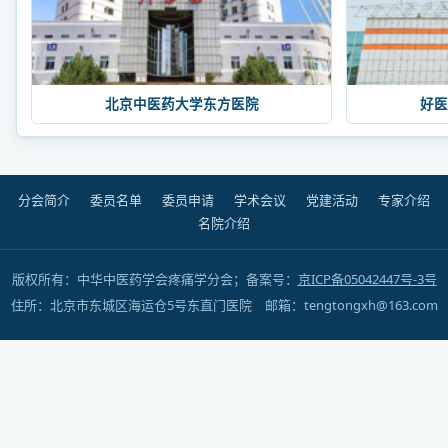
北京中医药大学东方医院
好医
分会简介
委员名单
委员申请
学术会议
党建活动
专家介绍
名院介绍
版权所有：中华中医药学会疼痛学分会；备案号：
京ICP备05042447号-3号
住所：北京市东城区海运仓5号东直门医院 邮箱：tengtongxh@163.com